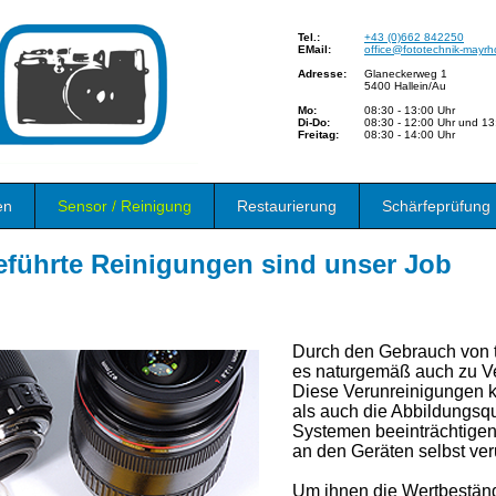
Tel.:
+43 (0)662 842250
EMail:
office@fototechnik-mayrho
Adresse:
Glaneckerweg 1
5400 Hallein/Au
Mo:
08:30 - 13:00 Uhr
Di-Do:
08:30 - 12:00 Uhr und 13
Freitag:
08:30 - 14:00 Uhr
en
Sensor / Reinigung
Restaurierung
Schärfeprüfung
eführte Reinigungen sind unser Job
Durch den Gebrauch von 
es naturgemäß auch zu V
Diese Verunreinigungen k
als auch die Abbildungsqu
Systemen beeinträchtige
an den Geräten selbst ve
Um ihnen die Wertbeständ