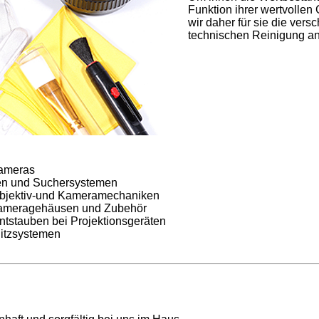
Funktion ihrer wertvollen 
wir daher für sie die vers
technischen Reinigung an
kameras
ven und Suchersystemen
Objektiv-und Kameramechaniken
Kameragehäusen und Zubehör
tstauben bei Projektionsgeräten
litzsystemen