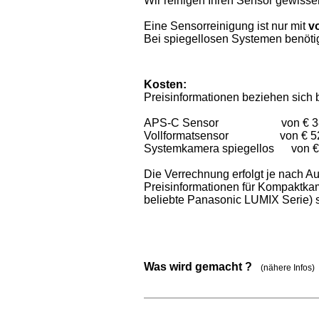
Wir reinigen Ihren Sensor gewissen
Eine Sensorreinigung ist nur mit
v
Bei spiegellosen Systemen benötig
Kosten:
Preisinformationen beziehen sich 
APS-C Sensor von € 38,00
Vollformatsensor von € 52,0
Systemkamera spiegellos von € 3
Die Verrechnung erfolgt je nach A
Preisinformationen für Kompaktkam
beliebte Panasonic LUMIX Serie) s
Was wird gemacht ?
(nähere Infos)